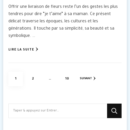
Offrir une livraison de fleurs reste l’un des gestes les plus
tendres pour dire “je t’aime” à sa maman. Ce présent
délicat traverse les époques, les cultures et les
générations. Il touche par sa simplicité, sa beauté et sa
symbolique. …
LIRE LA SUITE
Pagination
PAGE
PAGE
PAGE
1
2
…
10
SUIVANT
des
publications
Vous
recherchiez
quelque