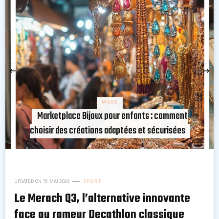
‹
CONSEILS
Créer un album photo sur mesure pour revivre
chaque instant important
UPDATED ON
15 MAI 2026
SPORT
Le Merach Q3, l’alternative innovante
face au rameur Decathlon classique