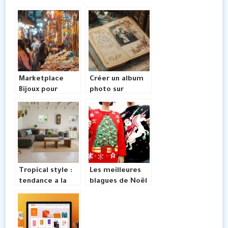
Marketplace
Créer un album
Bijoux pour
photo sur
enfants :
mesure pour
comment choisir
revivre chaque
des créations
instant
adaptées et
important
sécurisées
Tropical style :
Les meilleures
tendance a la
blagues de Noël
decoration
pour mettre
maison
l’ambiance