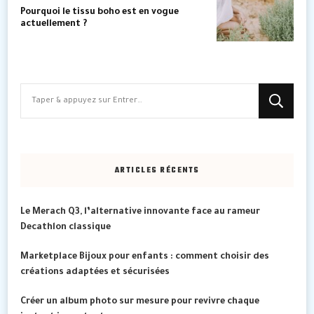
Pourquoi le tissu boho est en vogue
actuellement ?
Vous
recherchiez
quelque
chose
ARTICLES RÉCENTS
?
Le Merach Q3, l’alternative innovante face au rameur
Decathlon classique
Marketplace Bijoux pour enfants : comment choisir des
créations adaptées et sécurisées
Créer un album photo sur mesure pour revivre chaque